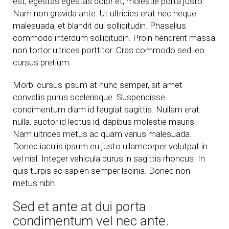
est, egestas egestas dolor et, molestie porta justo.
Nam non gravida ante. Ut ultricies erat nec neque
malesuada, et blandit dui sollicitudin. Phasellus
commodo interdum sollicitudin. Proin hendrerit massa
non tortor ultrices porttitor. Cras commodo sed leo
cursus pretium.
Morbi cursus ipsum at nunc semper, sit amet
convallis purus scelerisque. Suspendisse
condimentum diam id feugiat sagittis. Nullam erat
nulla, auctor id lectus id, dapibus molestie mauris.
Nam ultrices metus ac quam varius malesuada.
Donec iaculis ipsum eu justo ullamcorper volutpat in
vel nisl. Integer vehicula purus in sagittis rhoncus. In
quis turpis ac sapien semper lacinia. Donec non
metus nibh.
Sed et ante at dui porta
condimentum vel nec ante.