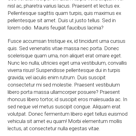
nisl ac, pharetra varius lacus. Praesent et lectus ex.
Pellentesque sagittis quam turpis, quis maximus ex
pellentesque sit amet. Duis ut justo tellus. Sed in
lorem odio. Mauris feugiat faucibus lacinia?
Fusce accumsan tristique ex, id tincidunt urna cursus
quis. Sed venenatis vitae massa nec porta. Donec
scelerisque quam urna, non aliquet erat ornare eget.
Nunc leo nulla; ultricies eget urna vestibulum, convallis
viverra risus! Suspendisse pellentesque dui in turpis
gravida; vel iaculis enim rutrum. Duis suscipit
consectetur mi sed molestie. Praesent vestibulum
libero porta massa ullamcorper posuere? Praesent
rhoncus libero tortor, id suscipit eros malesuada ac. In
sed neque vel metus suscipit congue. Aliquam erat
volutpat. Donec fermentum libero eget tellus euismod
vehicula sit amet eu quam! Morbi elementum mollis
lectus, at consectetur nulla egestas vitae.