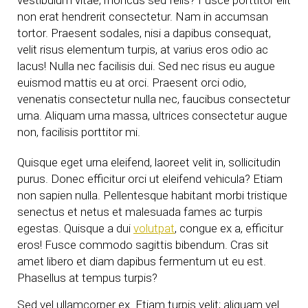
vestibulum vitae, rhoncus sed felis? Fusce porttitor elit
non erat hendrerit consectetur. Nam in accumsan
tortor. Praesent sodales, nisi a dapibus consequat,
velit risus elementum turpis, at varius eros odio ac
lacus! Nulla nec facilisis dui. Sed nec risus eu augue
euismod mattis eu at orci. Praesent orci odio,
venenatis consectetur nulla nec, faucibus consectetur
urna. Aliquam urna massa, ultrices consectetur augue
non, facilisis porttitor mi.
Quisque eget urna eleifend, laoreet velit in, sollicitudin
purus. Donec efficitur orci ut eleifend vehicula? Etiam
non sapien nulla. Pellentesque habitant morbi tristique
senectus et netus et malesuada fames ac turpis
egestas. Quisque a dui
volutpat
, congue ex a, efficitur
eros! Fusce commodo sagittis bibendum. Cras sit
amet libero et diam dapibus fermentum ut eu est.
Phasellus at tempus turpis?
Sed vel ullamcorper ex. Etiam turpis velit; aliquam vel