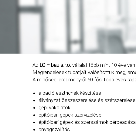
Az
LG – bau s.r.o.
vállalat több mint 10 éve van 
Megrendelések tucatjait valósítottuk meg, amel
A minőségi eredményről 50 fős, több éves tap
a padló esztrichek készítése
állványzat összeszerelése és szétszerelése
gépi vakolatok
építőipari gépek szervizelése
építőipari gépek és szerszámok bérbeadása
anyagszállítás