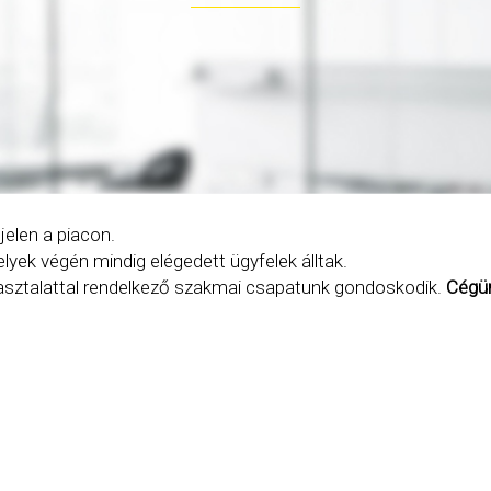
jelen a piacon.
yek végén mindig elégedett ügyfelek álltak.
asztalattal rendelkező szakmai csapatunk gondoskodik.
Cégün