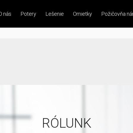
O nás
Potery
Lešenie
Omietky
Požičovňa ná
RÓLUNK